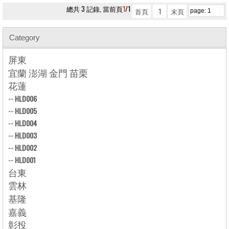
總共 3 記錄, 當前頁
1
/1
首頁
1
末頁
Category
屏東
宜蘭 澎湖 金門 苗栗
花蓮
--
HLD006
--
HLD005
--
HLD004
--
HLD003
--
HLD002
--
HLD001
台東
雲林
基隆
嘉義
彰投