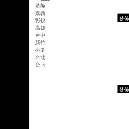
基隆
嘉義
發
彰投
高雄
台中
新竹
桃園
台北
台南
發