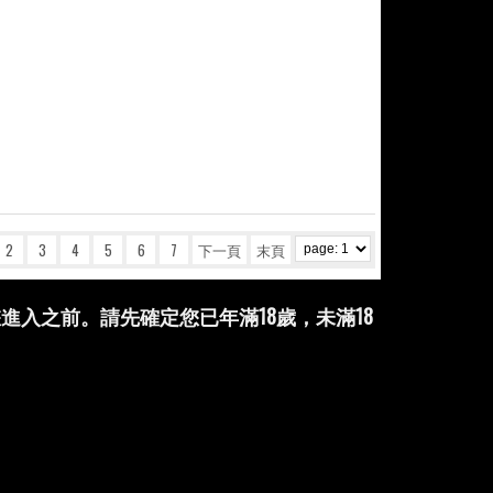
2
3
4
5
6
7
下一頁
末頁
進入之前。請先確定您已年滿18歲，未滿18