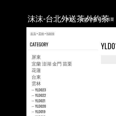
沫沫-台北外送茶,外約茶
屏東
宜蘭 澎湖 金門 苗栗
首頁
>
雲林
>
YLD010
YLD0
CATEGORY
屏東
宜蘭 澎湖 金門 苗栗
花蓮
台東
雲林
--
YLD023
--
YLD022
--
YLD021
--
YLD020
--
YLD019