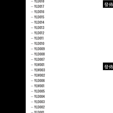
--
YLD018
發
--
YLD017
--
YLD016
--
YLD015
--
YLD014
--
YLD013
--
YLD012
--
YLD011
--
YLD010
--
YLD009
--
YLD008
--
YLD007
--
YLW001
發
--
YLW003
--
YLW002
--
YLD006
--
YLW001
--
YLD005
--
YLD004
--
YLD003
--
YLD002
--
YLD001