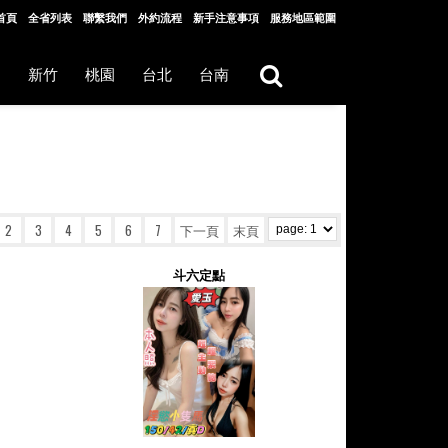
首頁
全省列表
聯繫我們
外約流程
新手注意事項
服務地區範圍
中
新竹
桃園
台北
台南
2
3
4
5
6
7
下一頁
末頁
斗六定點