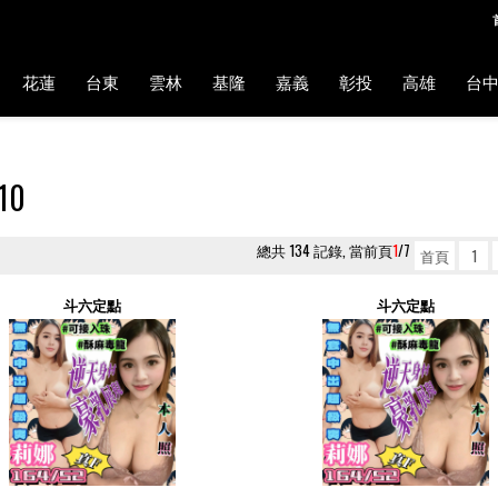
花蓮
台東
雲林
基隆
嘉義
彰投
高雄
台
10
總共 134 記錄, 當前頁
1
/7
首頁
1
斗六定點
斗六定點