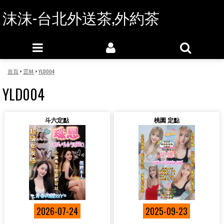
沫沫-台北外送茶,外約茶
首頁
>
雲林
>
YLD004
YLD004
斗六定點
桃園 定點
2026-07-24
2025-09-23