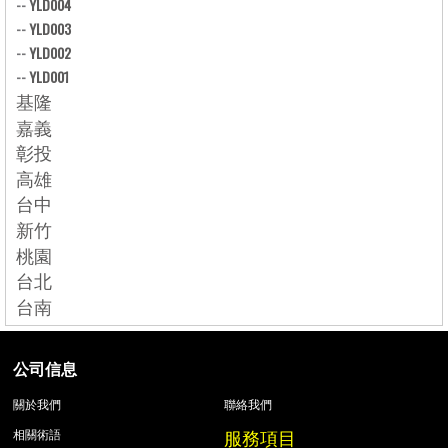
--
YLD004
--
YLD003
--
YLD002
--
YLD001
基隆
嘉義
彰投
高雄
台中
新竹
桃園
台北
台南
公司信息
關於我們
聯絡我們
服務項目
相關術語